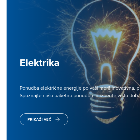
Elektrika
Ponudba električne energije po vaši meri! Inovativna, p
Spoznajte našo paketno ponudbo in izberite vrsto doba
PRIKAŽI VEČ