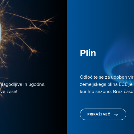
Plin
Odločite se za udoben vir
rilagodljiva in ugodna.
zemeljskega plina ECE je 
ve zase!
kurilno sezono. Brez čas
PRIKAŽI VEČ