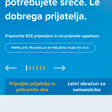
potrebujete sreče. Le
dobrega prijatelja.
Priporočite ECE prijateljem in vsi prejmete ugodnost.
PRIPELJITE PRIJATELJA IN PREJMITA VSAK PO 30 €
Previous
Next
Pripeljite prijatelja in
Letni obračun za
prihranita oba
samooskrbo