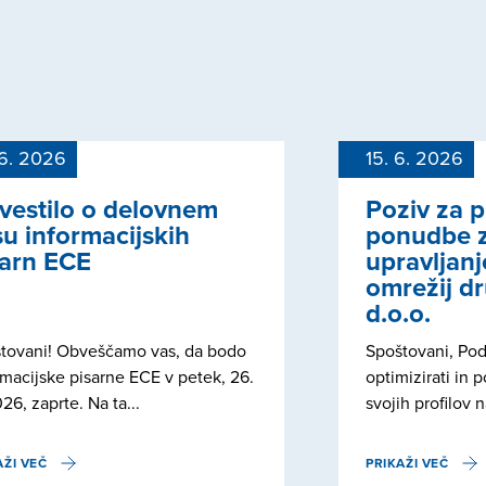
 6. 2026
15. 6. 2026
vestilo o delovnem
Poziv za p
u informacijskih
ponudbe z
sarn ECE
upravljan
omrežij d
d.o.o.
tovani! Obveščamo vas, da bodo
Spoštovani, Podj
rmacijske pisarne ECE v petek, 26.
optimizirati in 
26, zaprte. Na ta...
svojih profilov n
AŽI VEČ
PRIKAŽI VEČ