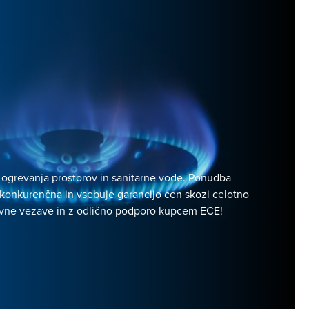
 ogrevanja prostorov in sanitarne vode. Ponudba
konkurenčna in vsebuje garancijo cen skozi celotno
ovne vezave in z odlično podporo kupcem ECE!