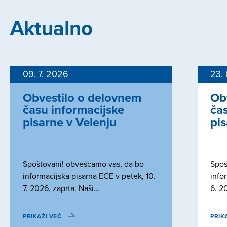
Aktualno
09. 7. 2026
23.
Obvestilo o delovnem
Ob
času informacijske
čas
pisarne v Velenju
pi
Spoštovani! obveščamo vas, da bo
Spoš
informacijska pisarna ECE v petek, 10.
info
7. 2026, zaprta. Naši...
6. 20
PRIKAŽI VEČ
PRIK