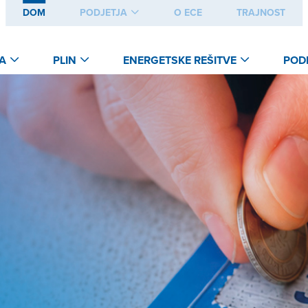
DOM
PODJETJA
O ECE
TRAJNOST
A
PLIN
ENERGETSKE REŠITVE
POD