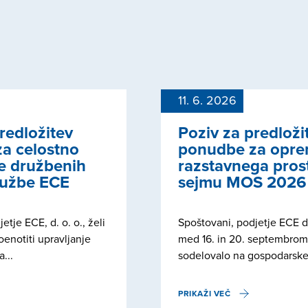
11. 6. 2026
redložitev
Poziv za predloži
a celostno
ponudbe za opr
je družbenih
razstavnega pros
ružbe ECE
sejmu MOS 2026
etje ECE, d. o. o., želi
Spoštovani, podjetje ECE d
poenotiti upravljanje
med 16. in 20. septembro
a...
sodelovalo na gospodarske
PRIKAŽI VEČ