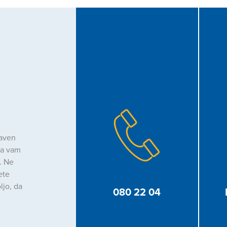
raven
da vam
. Ne
ete
ljo, da
080 22 04