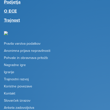
Podjetja
O ECE
Trajnost
Pravila varstva podatkov
Anonimna prijava nepravilnosti
Pohvale in obravnava pritožb
Nagradne igre
Igrarije
Trajnostni razvoj
Koristne povezave
Kontakt
Slovarček izrazov
Anketa zadovoljstva