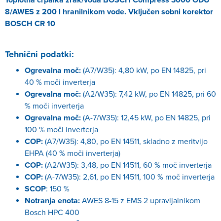
Toplotna črpalka zrak/voda BOSCH Compress 3000 ODU
8/AWES z 200 l hranilnikom vode. Vključen sobni korektor
BOSCH CR 10
Tehnični podatki:
Ogrevalna moč:
(A7/W35): 4,80 kW, po EN 14825, pri
40 % moči inverterja
Ogrevalna moč:
(A2/W35): 7,42 kW, po EN 14825, pri 60
% moči inverterja
Ogrevalna moč:
(A-7/W35): 12,45 kW, po EN 14825, pri
100 % moči inverterja
COP:
(A7/W35): 4,80, po EN 14511, skladno z meritvijo
EHPA (40 % moči inverterja)
COP:
(A2/W35): 3,48, po EN 14511, 60 % moč inverterja
COP:
(A-7/W35): 2,61, po EN 14511, 100 % moč inverterja
SCOP
: 150 %
Notranja enota:
AWES 8-15 z EMS 2 upravljalnikom
Bosch HPC 400