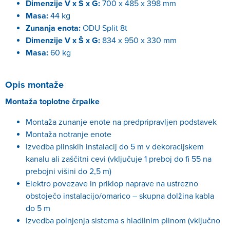
Dimenzije V x Š x G:
700 x 485 x 398 mm
Masa:
44 kg
Zunanja enota:
ODU Split 8t
Dimenzije V x Š x G:
834 x 950 x 330 mm
Masa:
60 kg
Opis montaže
Montaža toplotne črpalke
Montaža zunanje enote na predpripravljen podstavek
Montaža notranje enote
Izvedba plinskih instalacij do 5 m v dekoracijskem
kanalu ali zaščitni cevi (vključuje 1 preboj do fi 55 na
prebojni višini do 2,5 m)
Elektro povezave in priklop naprave na ustrezno
obstoječo instalacijo/omarico – skupna dolžina kabla
do 5 m
Izvedba polnjenja sistema s hladilnim plinom (vključno