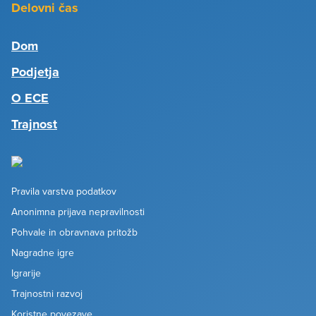
Delovni čas
Dom
Podjetja
O ECE
Trajnost
Pravila varstva podatkov
Anonimna prijava nepravilnosti
Pohvale in obravnava pritožb
Nagradne igre
Igrarije
Trajnostni razvoj
Koristne povezave