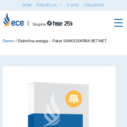
DOM
PODJETJA
O ECE
TRAJNOST
Domov
/
Električna energija – Paket SAMOOSKRBA NET-MET