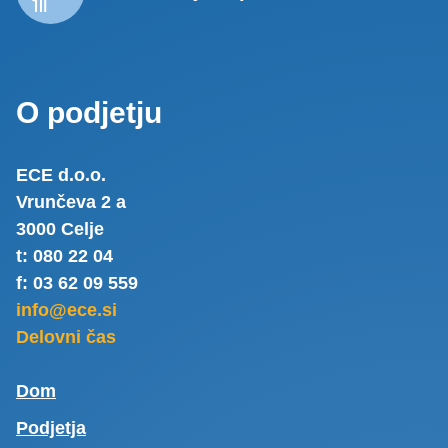
O podjetju
ECE d.o.o.
Vrunčeva 2 a
3000 Celje
t: 080 22 04
f: 03 62 09 559
info@ece.si
Delovni čas
Dom
Podjetja