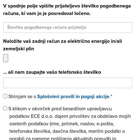
V spodnje polje vpišite prijateljevo številko pogodbenega
računa, ki vam jo je posredoval ločeno.
Številka pogodbenega računa prijatelja
Naložite vaš zadnji račun za električno energijo in/ali
zemeljski plin
... ali nam zaupajte vašo telefonsko številko
Pogoji
Strinjam se s
Splošnimi pravili in pogoji akcije
.*
Soglasje
S klikom v okvirček pred besedilom upravljavcu
podatkov ECE d.o.o. dajem privolitev za obdelavo mojih
osebnih podatkov (ime, priimek, naslov, e-pošta,
telefonska številka, davčna številka, merilni podatki o
porabi) za namene pošiljanja aktualnih ponudb in