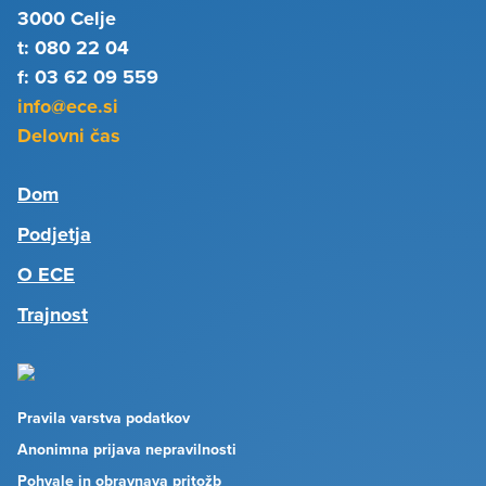
3000 Celje
t: 080 22 04
f: 03 62 09 559
info@ece.si
Delovni čas
Dom
Podjetja
O ECE
Trajnost
Pravila varstva podatkov
Anonimna prijava nepravilnosti
Pohvale in obravnava pritožb