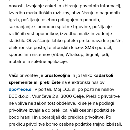
novosti, izvajanje anket in zbiranje povratnih informacij,
izvedbo marketinških raziskav, obveščanje o nagradnih
igrah, pošiljanje osebno prilagojenih ponudb,
seznanjanje s ponudbo spletne trgovine, pošiljanje
različnih vrst opomnikov, izvedbo analiz in vodenje
statistik. Obveščanje lahko poteka preko navadne pošte,
elektronske pošte, telefonskih klicev, SMS sporočil,
sporočilnih sistemov (Viber, Whatsup, Signal, ipd),
mobilne in spletne aplikacije.
Vaša privolitev je
prostovoljna
in jo lahko
kadarkoli
spremenite ali prekličete
na elektronski naslov
dpo@ece.si
, v portalu Moj ECE ali po pošti na naslov
ECE d.o.o., Vrunčeva 2 a, 3000 Celje. Preklic privolitve
ne vpliva na zakonitost obdelave, ki se je na podlagi
privolitve izvajala do preklica. Vaši osebni podatki se
bodo hranili in uporabljali do preklica privolitve. Po
preklicu privolitve bomo osebne podatke trajno izbrisali,