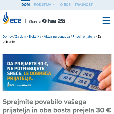
DOM
PODJETJA
O ECE
TRAJNOST
Domov
/
Za dom
/
Elektrika
/
Aktualna ponudba
/
Pripelji prijatelja
/
Za
prijatelja
Sprejmite povabilo vašega
prijatelja in oba bosta prejela 30 €