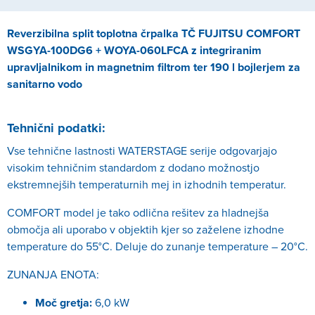
Reverzibilna split toplotna črpalka TČ FUJITSU COMFORT
WSGYA-100DG6 + WOYA-060LFCA z integriranim
upravljalnikom in magnetnim filtrom ter 190 l bojlerjem za
sanitarno vodo
Tehnični podatki:
Vse tehnične lastnosti WATERSTAGE serije odgovarjajo
visokim tehničnim standardom z dodano možnostjo
ekstremnejših temperaturnih mej in izhodnih temperatur.
COMFORT model je tako odlična rešitev za hladnejša
območja ali uporabo v objektih kjer so zaželene izhodne
temperature do 55°C. Deluje do zunanje temperature – 20°C.
ZUNANJA ENOTA:
Moč gretja:
6,0 kW