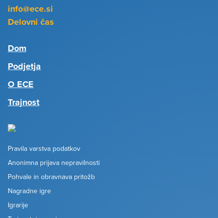
info@ece.si
Delovni čas
Dom
Podjetja
O ECE
Trajnost
Pravila varstva podatkov
Anonimna prijava nepravilnosti
Pohvale in obravnava pritožb
Nagradne igre
Igrarije