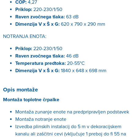
COP:
4,27
Priklop:
220-230/1/50
Raven zvočnega tlaka:
63 dB
Dimenzija
V x Š x G:
620 x 790 x 290 mm
NOTRANJA ENOTA:
Priklop:
220-230/1/50
Raven zvočnega tlaka:
46 dB
Temperatura predtoka:
20-55°C
Dimenzija
V x Š x G:
1840 x 648 x 698 mm
Opis montaže
Montaža toplotne črpalke
Montaža zunanje enote na predpripravljen podstavek
Montaža notranje enote
Izvedba plinskih instalacij do 5 m v dekoracijskem
kanalu ali zaščitni cevi (vključuje 1 preboj do fi 55 na