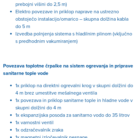
prebojni višini do 2,5 m)
Elektro povezave in priklop naprave na ustrezno
obstoječo instalacijo/omarico – skupna dolžina kabla
do 5 m
Izvedba polnjenja sistema s hladilnim plinom (vključno
s predhodnim vakumiranjem)
Povezava toplotne črpalke na sistem ogrevanja in priprave
sanitarne tople vode
1x priklop na direktni ogrevalni krog v skupni dolžini do
4 m brez umestitve mešalnega ventila
1x povezava in priklop sanitarne tople in hladne vode v
skupni dolžini do 4 m
1x ekspanzijska posoda za sanitarno vodo do 35 litrov
1x varnostni ventil
1x odzračevalnik zraka
1x magnetni izločevalnik nesnage