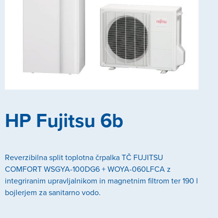
HP Fujitsu 6b
Reverzibilna split toplotna črpalka TČ FUJITSU
COMFORT WSGYA-100DG6 + WOYA-060LFCA z
integriranim upravljalnikom in magnetnim filtrom ter 190 l
bojlerjem za sanitarno vodo.