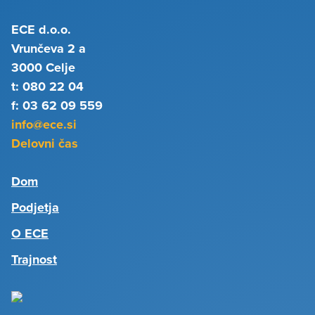
ECE d.o.o.
Vrunčeva 2 a
3000 Celje
t: 080 22 04
f: 03 62 09 559
info@ece.si
Delovni čas
Dom
Podjetja
O ECE
Trajnost