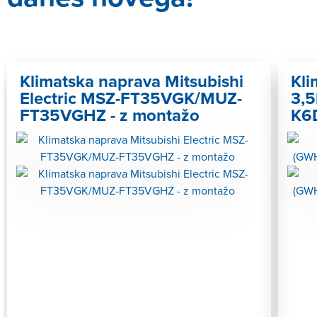
Klimatska naprava Mitsubishi
Kli
Electric MSZ-FT35VGK/MUZ-
3,
FT35VGHZ - z montažo
K6D