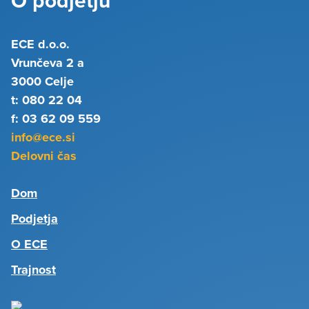
O podjetju
ECE d.o.o.
Vrunčeva 2 a
3000 Celje
t: 080 22 04
f: 03 62 09 559
info@ece.si
Delovni čas
Dom
Podjetja
O ECE
Trajnost