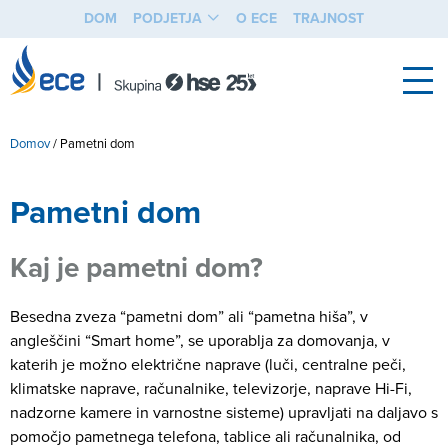
DOM
PODJETJA
O ECE
TRAJNOST
Domov
/
Pametni dom
Pametni dom
Kaj je pametni dom?
Besedna zveza “pametni dom” ali “pametna hiša”, v
angleščini “Smart home”, se uporablja za domovanja, v
katerih je možno električne naprave (luči, centralne peči,
klimatske naprave, računalnike, televizorje, naprave Hi-Fi,
nadzorne kamere in varnostne sisteme) upravljati na daljavo s
pomočjo pametnega telefona, tablice ali računalnika, od