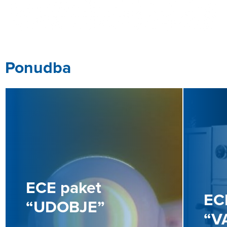
Ponudba
ECE paket
EC
“UDOBJE”
“V