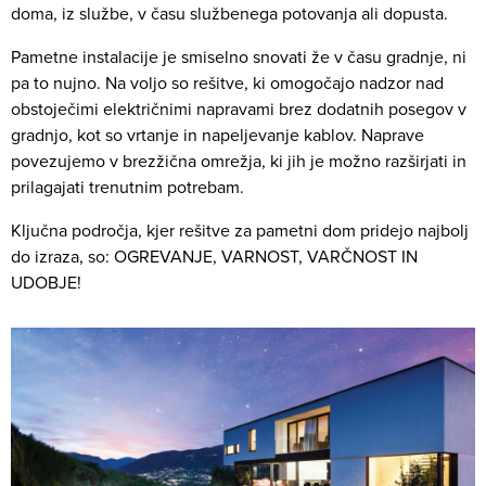
doma, iz službe, v času službenega potovanja ali dopusta.
Pametne instalacije je smiselno snovati že v času gradnje, ni
pa to nujno. Na voljo so rešitve, ki omogočajo nadzor nad
obstoječimi električnimi napravami brez dodatnih posegov v
gradnjo, kot so vrtanje in napeljevanje kablov. Naprave
povezujemo v brezžična omrežja, ki jih je možno razširjati in
prilagajati trenutnim potrebam.
Ključna področja, kjer rešitve za pametni dom pridejo najbolj
do izraza, so: OGREVANJE, VARNOST, VARČNOST IN
UDOBJE!