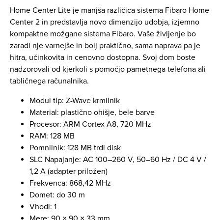
Home Center Lite je manjša različica sistema Fibaro Home
Center 2 in predstavlja novo dimenzijo udobja, izjemno
kompaktne možgane sistema Fibaro. Vaše življenje bo
zaradi nje varnejše in bolj praktično, sama naprava pa je
hitra, učinkovita in cenovno dostopna. Svoj dom boste
nadzorovali od kjerkoli s pomočjo pametnega telefona ali
tabličnega računalnika.
Modul tip: Z-Wave krmilnik
Material: plastično ohišje, bele barve
Procesor: ARM Cortex A8, 720 MHz
RAM: 128 MB
Pomnilnik: 128 MB trdi disk
SLC Napajanje: AC 100–260 V, 50–60 Hz / DC 4 V /
1,2 A (adapter priložen)
Frekvenca: 868,42 MHz
Domet: do 30 m
Vhodi: 1
Mere: 90 × 90 × 33 mm