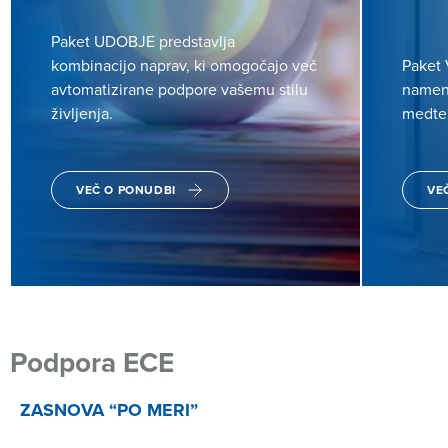
Paket UDOBJE predstavlja
kombinacijo naprav, ki omogočajo več
Paket
avtomatizirane podpore vašemu stilu
namen
življenja.
medte
VEČ O PONUDBI
VE
Podpora ECE
ZASNOVA “PO MERI”