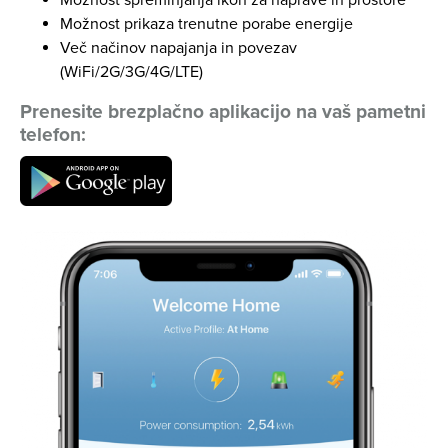
Možnost spreminjanja ikon za naprave in prostore
Možnost prikaza trenutne porabe energije
Več načinov napajanja in povezav
(WiFi/2G/3G/4G/LTE)
Prenesite brezplačno aplikacijo na vaš pametni
telefon: