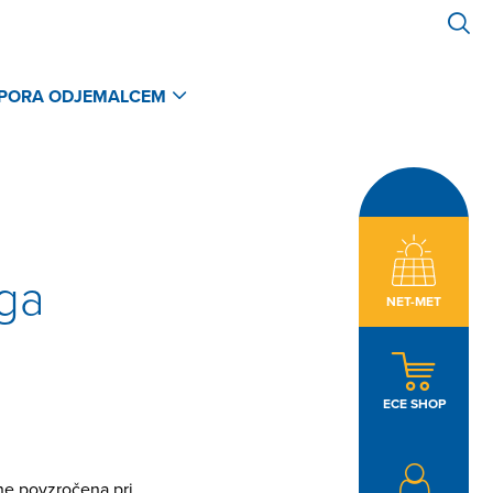
PORA ODJEMALCEM
ega
NET-MET
ECE SHOP
ne povzročena pri