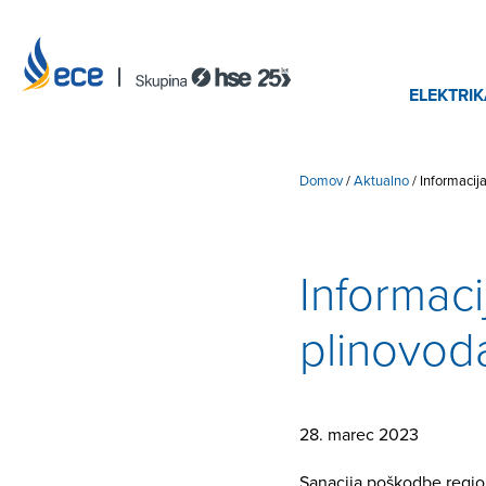
ELEKTRIK
Domov
/
Aktualno
/
Informacij
Informac
plinovod
28. marec 2023
Sanacija poškodbe regio