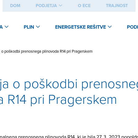
DOM
PODJETJA
O ECE
TRAJNOST
A
PLIN
ENERGETSKE REŠITVE
POD
a o poškodbi prenosnega plinovoda R14 pri Pragerskem
ija o poškodbi prenosn
a R14 pri Pragerskem
nalnega prenosnega plinovoda R14, ki je bila 27. 3. 2023 popold