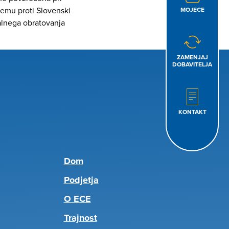
temu proti Slovenski
MOJECE
malnega obratovanja
ZAMENJAJ
DOBAVITELJA
KONTAKT
Dom
Podjetja
O ECE
Trajnost