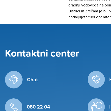
gradnji vodovoda na obm
Bistrici in Zrečam je bi
nadaljujeta tudi operaterj
Kontaktni center
Chat
080 22 04