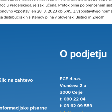
očju Pragerskega, je zaključena. Pretok plina po prenosnem sis
l ponovno vzpostavljen 28. 3. 2023 ob 5:45. Z vzpostavitvijo nor
a distribucijskih sistemov plina v Slovenski Bistrici in Zrečah.
O podjetju
ECE d.o.o.
Klic na zahtevo
Vrunčeva 2 a
3000 Celje
t: 080 22 04
f: 03 62 09 559
Informacijske pisarne