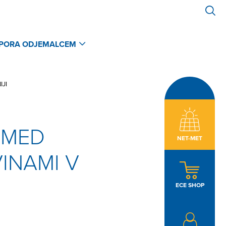
PORA ODJEMALCEM
JI
 MED
NET-MET
INAMI V
ECE SHOP