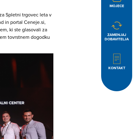
MOJECE
a Spletni trgovec leta v
d in portal Ceneje.si,
m, ki ste glasovali za
ZAMENJAJ
ečjem tovrstnem dogodku
DOBAVITELJA
KONTAKT