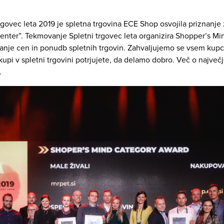
govec leta 2019 je spletna trgovina ECE Shop osvojila priznanje z
center”. Tekmovanje Spletni trgovec leta organizira Shopper’s Min
rjanje cen in ponudb spletnih trgovin. Zahvaljujemo se vsem kupce
kupi v spletni trgovini potrjujete, da delamo dobro. Več o najv
.