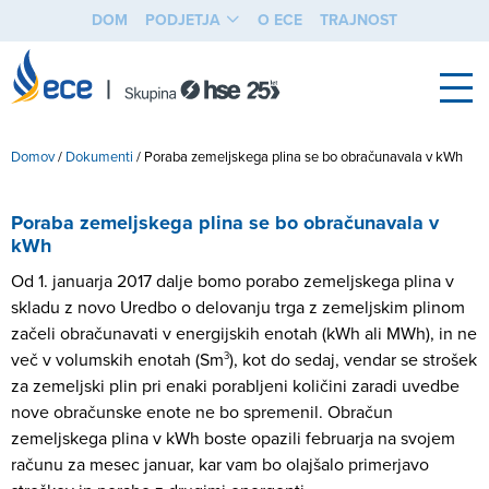
DOM
PODJETJA
O ECE
TRAJNOST
Domov
/
Dokumenti
/
Poraba zemeljskega plina se bo obračunavala v kWh
Poraba zemeljskega plina se bo obračunavala v
kWh
Od 1. januarja 2017 dalje bomo porabo zemeljskega plina v
skladu z novo Uredbo o delovanju trga z zemeljskim plinom
začeli obračunavati v energijskih enotah (kWh ali MWh), in ne
več v volumskih enotah (Sm
3
), kot do sedaj, vendar se strošek
za zemeljski plin pri enaki porabljeni količini zaradi uvedbe
nove obračunske enote ne bo spremenil. Obračun
zemeljskega plina v kWh boste opazili februarja na svojem
računu za mesec januar, kar vam bo olajšalo primerjavo