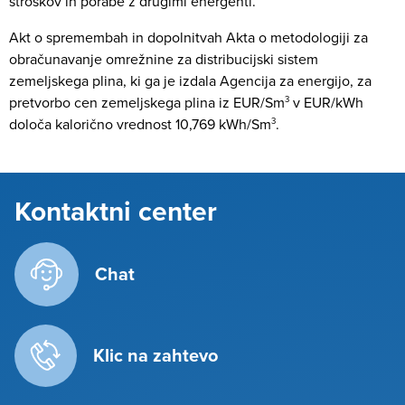
stroškov in porabe z drugimi energenti.
Akt o spremembah in dopolnitvah Akta o metodologiji za
obračunavanje omrežnine za distribucijski sistem
zemeljskega plina, ki ga je izdala Agencija za energijo, za
pretvorbo cen zemeljskega plina iz EUR/Sm
3
v EUR/kWh
določa kalorično vrednost 10,769 kWh/Sm
3
.
Kontaktni center
Chat
Klic na zahtevo