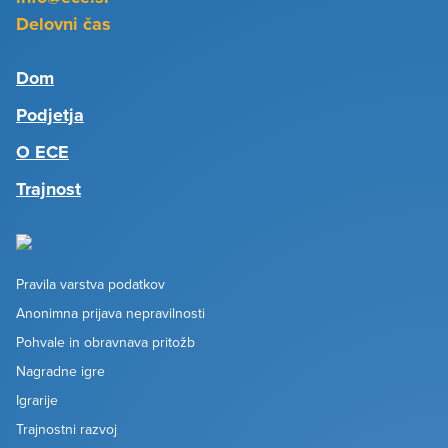
Delovni čas
Dom
Podjetja
O ECE
Trajnost
Pravila varstva podatkov
Anonimna prijava nepravilnosti
Pohvale in obravnava pritožb
Nagradne igre
Igrarije
Trajnostni razvoj