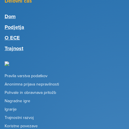
Delovni čas
Dom
Podjetja
O ECE
Trajnost
Pravila varstva podatkov
Anonimna prijava nepravilnosti
Pohvale in obravnava pritožb
Nagradne igre
Igrarije
Trajnostni razvoj
Koristne povezave